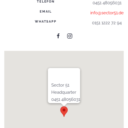
TELEFON
0451 48056031
EMAIL
info@sector51.de
WHATSAPP
0151 1222 72 94
Sector 51
Headquarter
0451 48056031